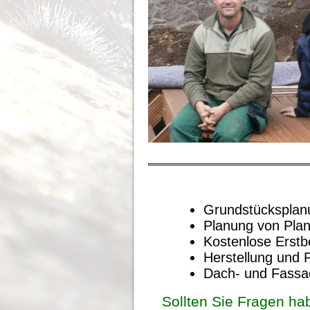
Gartenplanung
& Gestaltung
Grundstücksplan
Planung von Plan
Kostenlose Erstb
Kontakt
Herstellung und 
Dach- und Fass
Sollten Sie Fragen hab