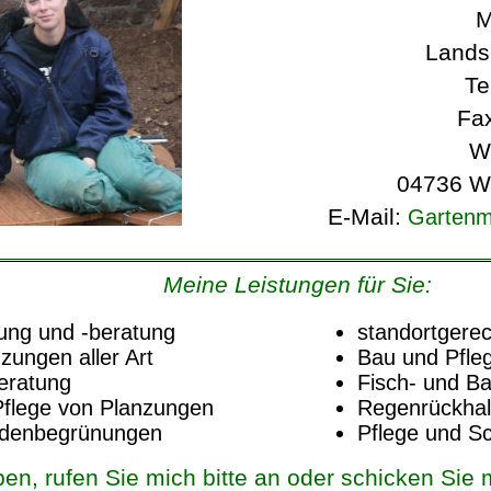
M
Lands
Te
Fa
W
04736 W
E-Mail:
Gartenm
Ausführung
Teichba
& Pflege
Meine Leistungen für Sie:
ung und -beratung
standortgere
zungen aller Art
Bau und Pfle
eratung
Fisch- und B
|
Impressum
| 10315 Besucher | Gartenmeister Mat
Pflege von Planzungen
Regenrückhal
adenbegrünungen
Pflege und S
en, rufen Sie mich bitte an oder schicken Sie m