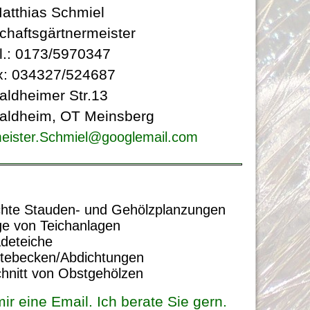
atthias Schmiel
chaftsgärtnermeister
l.: 0173/5970347
x: 034327/524687
aldheimer Str.13
aldheim, OT Meinsberg
eister.Schmiel@googlemail.com
u
Obstgehölzschnitt
chte Stauden- und Gehölzplanzungen
ge von Teichanlagen
adeteiche
thias Schmiel 2013 ©
tebecken/Abdichtungen
chnitt von Obstgehölzen
ir eine Email. Ich berate Sie gern.