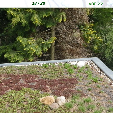
vor >>
18 / 28